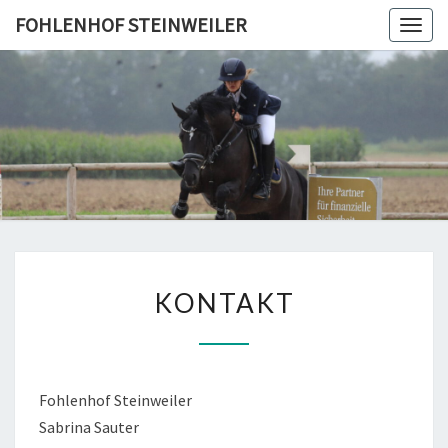
Skip
FOHLENHOF STEINWEILER
Togg
to
navig
content
FOHLEN
STEINWE
KONTAKT
KONTAKT
Fohlenhof Steinweiler
Sabrina Sauter