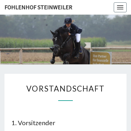
Skip
FOHLENHOF STEINWEILER
Togg
to
navig
content
FOHLEN
STEINWE
VORSTANDSCHAFT
VORSTANDSCHAFT
1. Vorsitzender