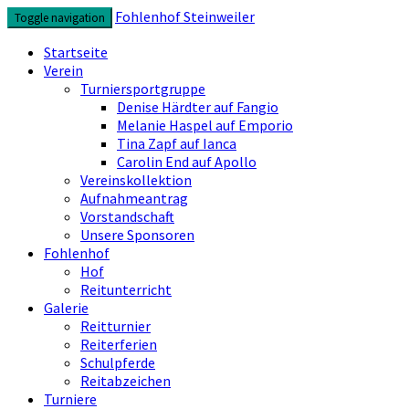
Skip
Fohlenhof Steinweiler
Toggle navigation
to
content
Startseite
Verein
Turniersportgruppe
Denise Härdter auf Fangio
Melanie Haspel auf Emporio
Tina Zapf auf Ianca
Carolin End auf Apollo
Vereinskollektion
Aufnahmeantrag
Vorstandschaft
Unsere Sponsoren
Fohlenhof
Hof
Reitunterricht
Galerie
Reitturnier
Reiterferien
Schulpferde
Reitabzeichen
Turniere