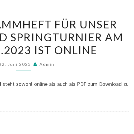
DAS
AMMHEFT FÜR UNSER
PROGRAMMHEFT
D SPRINGTURNIER AM
FÜR
UNSER
6.2023 IST ONLINE
DRESSUR-
UND
22. Juni 2023
Admin
SPRINGTURNIER
AM
d steht sowohl online als auch als PDF zum Download zu
25./26.06.2023
IST
ONLINE