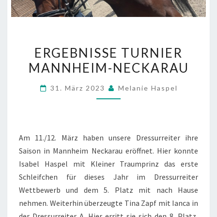
ERGEBNISSE
ERGEBNISSE TURNIER
TURNIER
MANNHEIM-NECKARAU
MANNHEIM-
NECKARAU
31. März 2023
Melanie Haspel
Am 11./12. März haben unsere Dressurreiter ihre
Saison in Mannheim Neckarau eröffnet. Hier konnte
Isabel Haspel mit Kleiner Traumprinz das erste
Schleifchen für dieses Jahr im Dressurreiter
Wettbewerb und dem 5. Platz mit nach Hause
nehmen. Weiterhin überzeugte Tina Zapf mit Ianca in
der Dressurreiter A. Hier erritt sie sich den 8. Platz,