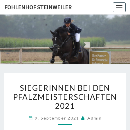
Skip
FOHLENHOF STEINWEILER
Togg
to
navig
content
FOHLEN
STEINWE
SIEGERINNEN
SIEGERINNEN BEI DEN
BEI
PFALZMEISTERSCHAFTEN
DEN
2021
PFALZMEISTERSCHAFTEN
2021
9. September 2021
Admin