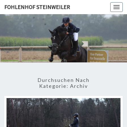
Skip
FOHLENHOF STEINWEILER
Togg
to
navig
content
FOHLEN
STEINWE
Durchsuchen Nach
Kategorie:
Archiv