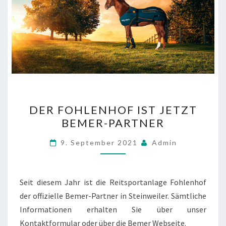
DER
DER FOHLENHOF IST JETZT
FOHLENHOF
BEMER-PARTNER
IST
JETZT
9. September 2021
Admin
BEMER-
PARTNER
Seit diesem Jahr ist die Reitsportanlage Fohlenhof
der offizielle Bemer-Partner in Steinweiler. Sämtliche
Informationen erhalten Sie über unser
Kontaktformular oder über die Bemer Webseite.