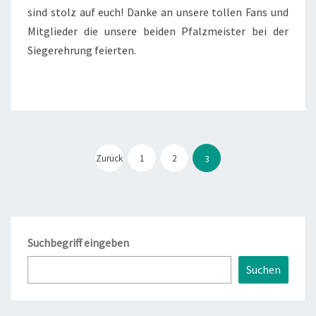
sind stolz auf euch! Danke an unsere tollen Fans und
Mitglieder die unsere beiden Pfalzmeister bei der
Siegerehrung feierten.
Seitennummerierung
der
Zurück
1
2
3
Beiträge
Suchbegriff eingeben
Suchen