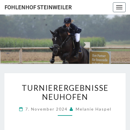
Skip
FOHLENHOF STEINWEILER
Togg
to
navig
content
FOHLEN
STEINWE
TURNIERERGEBNISSE
TURNIERERGEBNISSE
NEUHOFEN
NEUHOFEN
7. November 2024
Melanie Haspel