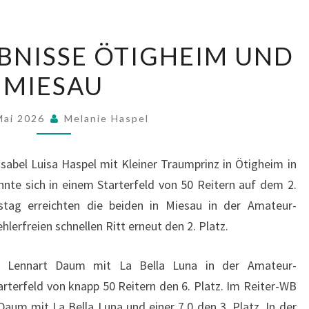
TURNIERERGEBNISSE
BNISSE ÖTIGHEIM UND
ÖTIGHEIM
MIESAU
UND
MIESAU
Mai 2026
Melanie Haspel
sabel Luisa Haspel mit Kleiner Traumprinz in Ötigheim in
nnte sich in einem Starterfeld von 50 Reitern auf dem 2.
stag erreichten die beiden in Miesau in der Amateur-
hlerfreien schnellen Ritt erneut den 2. Platz.
ch Lennart Daum mit La Bella Luna in der Amateur-
arterfeld von knapp 50 Reitern den 6. Platz. Im Reiter-WB
Daum mit La Bella Luna und einer 7.0 den 3. Platz. In der