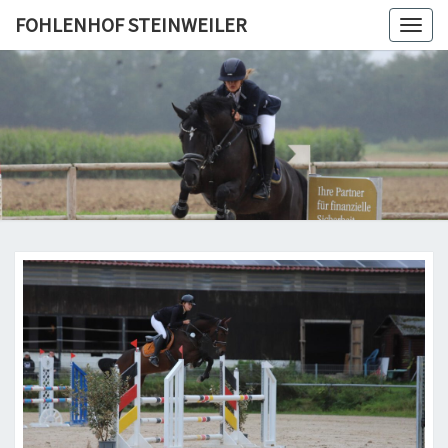
Skip
FOHLENHOF STEINWEILER
Togg
to
navig
content
FOHLEN
STEINWE